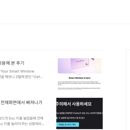
사용해 본 후기
our Smart Window
각을 해보니 3월에 왔던 "Get
ur opinion"메일이 생각났다.이 메
? 재미있겠다!" 라고 생각하며 신
 지나도 전혀 답장이 오지 않아서
이어폭스 사용자층은 개인정보 보
해 전체화면에서 빠져나가
 나는 퍼플렉시티의 코멧 브라우
키보드의 Esc 키를 눌렀을때 전체
c 키를 눌러야 하는 상황에서
onfig를 입력합니다.위험을 감