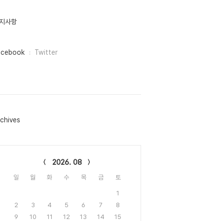
지사항
acebook
Twitter
chives
lendar
2026. 08
일
월
화
수
목
금
토
1
2
3
4
5
6
7
8
9
10
11
12
13
14
15