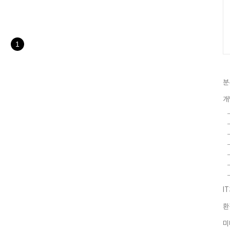
n_escape를 검색하여 true를
서 창이 줄어들지 않습니다.
1
분
개
I
환
미