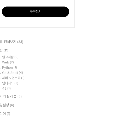
구독하기
류 전체보기
(23)
발
(11)
알고리즘
(0)
Web
(2)
Python
(1)
Git & Shell
(4)
서버 & 인프라
(1)
임베디드
(2)
42
(1)
T기기 & 리뷰
(3)
경설정
(6)
디어
(1)