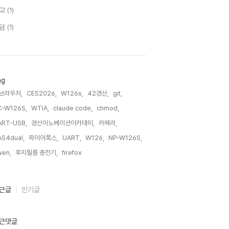
고
(1)
담
(1)
ag
I브라우저,
CES2026,
W126s,
42경산,
git,
C-W126S,
WTIA,
claude code,
chmod,
ART-USB,
경산이노베이션아카데미,
카메라,
S4dual,
파이어폭스,
UART,
W126,
NP-W126S,
wen,
후지필름 충전기,
firefox,
근글
인기글
근댓글