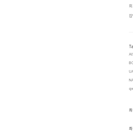
회
잡
T
A
B
U
NA
q
최
최
근
글
과
인
최