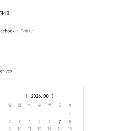
지사항
acebook
Twitter
chives
lendar
2026. 08
일
월
화
수
목
금
토
1
2
3
4
5
6
7
8
9
10
11
12
13
14
15