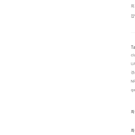
회
잡
T
cl
U
경
N
q
최
최
근
글
과
인
최