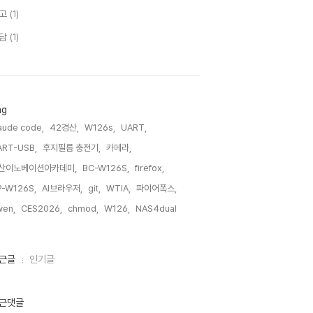
고
(1)
담
(1)
ag
aude code,
42경산,
W126s,
UART,
ART-USB,
후지필름 충전기,
카메라,
산이노베이션아카데미,
BC-W126S,
firefox,
P-W126S,
AI브라우저,
git,
WTIA,
파이어폭스,
wen,
CES2026,
chmod,
W126,
NAS4dual,
근글
인기글
근댓글