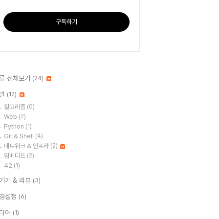
구독하기
류 전체보기
(24)
발
(12)
알고리즘
(0)
Web
(2)
Python
(1)
Git & Shell
(4)
네트워크 & 인프라
(2)
임베디드
(2)
42
(1)
T기기 & 리뷰
(3)
경설정
(6)
디어
(1)