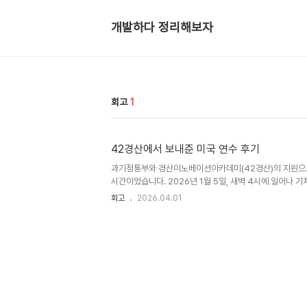
개발하다 정리해보자
회고
1
42경산에서 보내준 미국 연수 후기
과기정통부와 경산이노베이션아카데미(42경산)의 지원으로 
시간이었습니다. 2026년 1월 5일, 새벽 4시에 일어나
이나 계속된 하루가 이 거대한 여정의 시작이었습니다. 도
회고
2026.04.01
해서 몸은 피로했지만 도파민 파티를 즐겼습니다. 곧장 라스베
번째 방문이었는데 역시 정말 재미있었습니다.CES 현장
적인 제품들을 직접 확인하며 기술의 진보를 체감했습니다.U