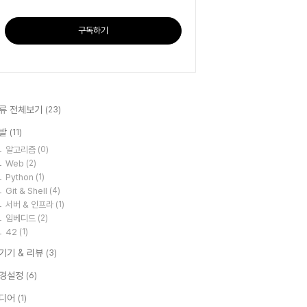
구독하기
류 전체보기
(23)
발
(11)
알고리즘
(0)
Web
(2)
Python
(1)
Git & Shell
(4)
서버 & 인프라
(1)
임베디드
(2)
42
(1)
T기기 & 리뷰
(3)
경설정
(6)
디어
(1)