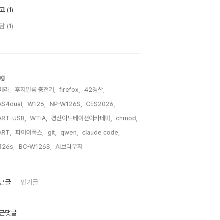
고
(1)
담
(1)
ag
메라,
후지필름 충전기,
firefox,
42경산,
S4dual,
W126,
NP-W126S,
CES2026,
ART-USB,
WTIA,
경산이노베이션아카데미,
chmod,
ART,
파이어폭스,
git,
qwen,
claude code,
126s,
BC-W126S,
AI브라우저,
근글
인기글
근댓글