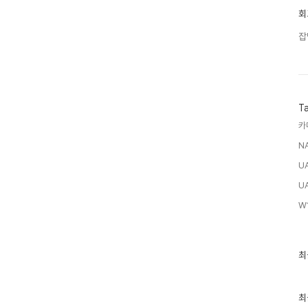
회
잡
T
카
NA
U
U
W
최
최
근
글
과
인
최