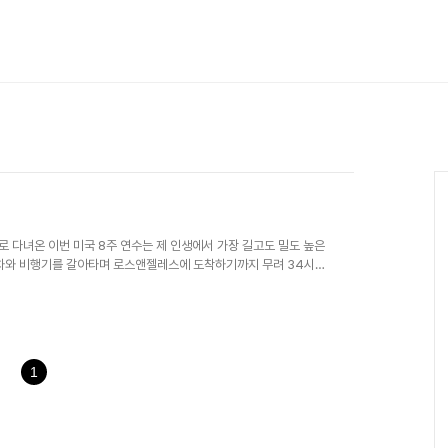
다녀온 이번 미국 8주 연수는 제 인생에서 가장 길고도 밀도 높은
 기차와 비행기를 갈아타며 로스앤젤레스에 도착하기까지 무려 34시간
착하자마자 인앤아웃 버거를 먹고 할리우드를 돌며 미국에 왔음을 실감
이거스로 이동해 참석한 CES 2026 현장은 CES 2022 이후 두
에서는 삼성의 프리스타일 플러스와 트라이폴드 디스플레이 같은 혁신
NLV(네바다 대학교 라스베이거스)로 이동..
1