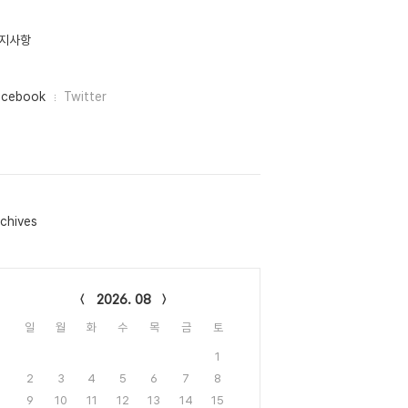
지사항
acebook
Twitter
chives
lendar
2026. 08
일
월
화
수
목
금
토
1
2
3
4
5
6
7
8
9
10
11
12
13
14
15