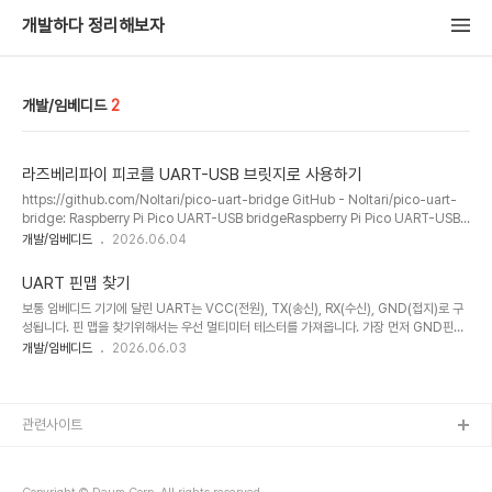
개발하다 정리해보자
개발/임베디드
2
라즈베리파이 피코를 UART-USB 브릿지로 사용하기
https://github.com/Noltari/pico-uart-bridge GitHub - Noltari/pico-uart-
bridge: Raspberry Pi Pico UART-USB bridgeRaspberry Pi Pico UART-USB
bridge. Contribute to Noltari/pico-uart-bridge development by creating
개발/임베디드
2026.06.04
an account on GitHub.github.com UART통신을 컴퓨터에서 보기 위한 쉬운 방법
으로 USB 브릿지를 사용하는 것이 있다.근데 보통 전용 하드웨어를 구입해야 하는 경우가
UART 핀맵 찾기
있는데 가지고 있는 라즈베리파이피코가 있으면 위의 저장소의 펌웨어를 설치하면 USB브
보통 임베디드 기기에 달린 UART는 VCC(전원), TX(송신), RX(수신), GND(접지)로 구
릿지로 사용할 수 있다. 우선 가지고 있는 라즈베피라이 피코의..
성됩니다. 핀 맵을 찾기위해서는 우선 멀티미터 테스터를 가져옵니다. 가장 먼저 GND핀을
먼저 찾아야합니다.멀티미터를 통전 확인 모드로 놓고, 보드의 전원이 들어오는 쪽에 있는
개발/임베디드
2026.06.03
가장 찾기 쉬운 접지와 통전을 확인합니다.멀티미터에서 소리를 내면 연결된 GND핀이라는
뜻입니다. GND핀을 확인했으면 VCC핀을 찾아야합니다.멀티미터는 직류전압 측정모드로
변경합니다.전원을 켜고 한쪽은 접지, 나머지에 하나씩 대보면, 일정한 전압이 나오는 핀이
있습니다.그 핀이 VCC입니다. TX, RX는 거꾸로 연결해도 큰 문제가 발생하지 않기 때문에
관련사이트
UART인터페이스에 연결해보고 확인해도 되지만, 멀티미터로 찾으려면 전압이 계..