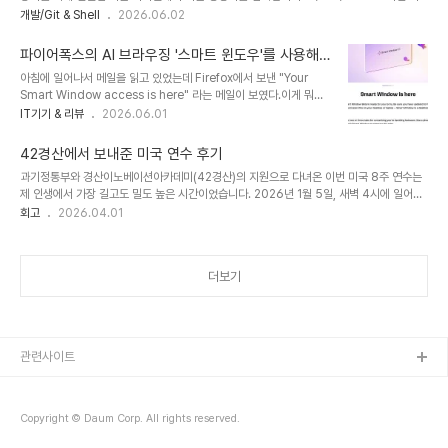
래처럼 인식된 모든 USB 장치가 나옵니다./dev/cu.usbmodem14301
개발/Git & Shell
2026.06.02
/dev/tty.usbmodem14301/dev/cu.usbmodem14303
/dev/tty.usbmodem14303이중에 tty가 붙은 것이 터미널 통신을 지원합니
파이어폭스의 AI 브라우징 '스마트 윈도우'를 사용해
다.screen /dev/tty.usbmodem14301 115200위와 같이 screen 명령을 사용하여
본 후기
아침에 일어나서 메일을 읽고 있었는데 Firefox에서 보낸 "Your
접속가능합니다. 마지막 숫자는 Baud Rate, 통신속도를 말합니다. 기기마다 다를 수있으
Smart Window access is here" 라는 메일이 보였다.이게 뭐지
니 변경하면서 찾아야합니다.
하고 생각을 해보니 3월에 왔던 "Get early access to Smart
IT기기 & 리뷰
2026.06.01
Window. We'd love your opinion"메일이 생각났다.이 메일을
받고 아니 "AI 브라우저 기능을 사용하면 돈을 준다고? 재미있겠다!"
42경산에서 보내준 미국 연수 후기
라고 생각하며 신청을 했던 것이 기억이 났다.하지만 여기 적힌 날짜가
과기정통부와 경산이노베이션아카데미(42경산)의 지원으로 다녀온 이번 미국 8주 연수는
한참 지나도 전혀 답장이 오지 않아서 기능을 사용할 권한이 전혀 없을
제 인생에서 가장 길고도 밀도 높은 시간이었습니다. 2026년 1월 5일, 새벽 4시에 일어나
줄 알고 잊고 있었다. 파이어폭스 사용자층은 개인정보 보호를 위해 사
기차와 비행기를 갈아타며 로스앤젤레스에 도착하기까지 무려 34시간이나 계속된 하루가
회고
2026.04.01
용하는 경우가 많아 AI를 끄는 경우도 있는데 나는 퍼플렉시티의 코멧
이 거대한 여정의 시작이었습니다. 도착하자마자 인앤아웃 버거를 먹고 할리우드를 돌며 미
브라우저를 써보기도 했고, 크롬 브라우저의 AI..
국에 왔음을 실감해서 몸은 피로했지만 도파민 파티를 즐겼습니다. 곧장 라스베이거스로 이
동해 참석한 CES 2026 현장은 CES 2022 이후 두번째 방문이었는데 역시 정말 재미있
더보기
었습니다.CES 현장에서는 삼성의 프리스타일 플러스와 트라이폴드 디스플레이 같은 혁신
적인 제품들을 직접 확인하며 기술의 진보를 체감했습니다.UNLV(네바다 대학교 라스베이
거스)로 이동..
관련사이트
Copyright © Daum Corp. All rights reserved.