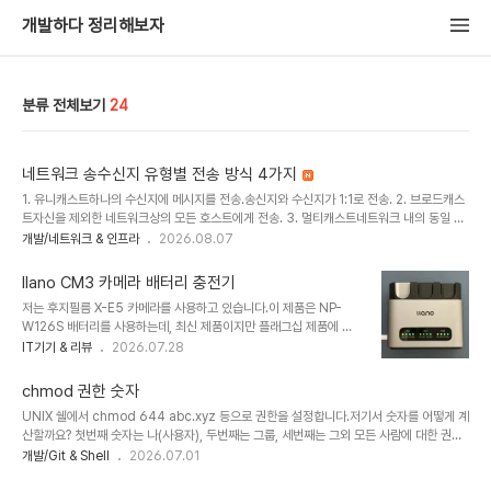
개발하다 정리해보자
분류 전체보기
24
네트워크 송수신지 유형별 전송 방식 4가지
1. 유니캐스트하나의 수신지에 메시지를 전송.송신지와 수신지가 1:1로 전송. 2. 브로드캐스
트자신을 제외한 네트워크상의 모든 호스트에게 전송. 3. 멀티캐스트네트워크 내의 동일 그
룹에 속한 호스트에만 전송. 4. 애니캐스트네트워크 내의 동일 그룹에 속한 호스트 중에 가
개발/네트워크 & 인프라
2026.08.07
장 가까운 호스트에게 전송.
llano CM3 카메라 배터리 충전기
저는 후지필름 X-E5 카메라를 사용하고 있습니다.이 제품은 NP-
W126S 배터리를 사용하는데, 최신 제품이지만 플래그십 제품에 들
어가는 NP-W235와 달리 용량이 적습니다.기존에 후지필름의 NP-
IT기기 & 리뷰
2026.07.28
W235를 사용하는 X-T4를 사용하다가 더 적은 용량의 배터리를 사
용하려니 배터리의 개수가 더 많이 필요해졌습니다.그래서 동시에 여
chmod 권한 숫자
러개를 충전할 수 있는 제품을 찾아보았는데 2구 짜리 제품은 많았지
UNIX 쉘에서 chmod 644 abc.xyz 등으로 권한을 설정합니다.저기서 숫자를 어떻게 계
만 그것보다 많이 들어가는 제품은 이것 하나 뿐이어서 구입하게 되었
산할까요? 첫번째 숫자는 나(사용자), 두번째는 그룹, 세번째는 그외 모든 사람에 대한 권한
습니다.전면에는 각각의 배터리 잔량 표시기가 있습니다. 25%단위로
입니다.각 숫자는 8진수로 쓰고, 읽기 권한은 4, 쓰기권한은 2, 실행권한은 1 입니다. 그래
개발/Git & Shell
2026.07.01
만 나와 조금 아쉬웠지만, 충분하다고 생각됩니다.후면에는 전원 입출
서 읽고 쓰고 실행까지 하는 권한은 7, 읽기와 실행만 되면 5, 읽기와 쓰기만 되게 하려면 6
력에 대한 설명이 있는데 USB-C를 이용하고 PD규격으로 전원이 입