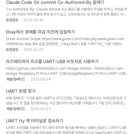
등으로 작성할 수 있습니다.ssh 키의 권한도 600 으로 변경해야 하는 이유는 나 자신이 읽
력되며 12V 2.5A 또는 5V 3A로 최대 ..
Claude Code Git commit Co-Authored-By 없애기
기, 쓰기만 가능하게 해야하기 때문입니다.
Co-Authored-By: Claude Sonnet 4.6 클로드를 사용해서 작업을 하거나, 커밋을 하
고 나면 커밋의 마지막 줄에 위의 문구가 남고, 깃허브에서도 내 아이콘과 함께 클로드 아이
콘이 남는 경험이 있으셨을겁니다.AI를 사용해서 코딩을 한 것을 밝히는 투명성이 필요하다
환경설정
2026.06.30
는 것과 별개로, 커밋 메시지나 커밋한 사용자에는 남기고 싶지는 않아 설정을 찾아보았습니
다.~/.claude/settings.json에 보면 클로드 설정이 저장되어있습니다.{ "attribution":
Ebay에서 경매를 마감 직전에 입찰하기
{ "commit": "", "pr": "" }}파일에서 attribution 설정의 commit, pr 값을 모두 ""로 빈
Gixen Auction Sniper https://www.gixen.com/index.php www.gixen.com
값을 주면 앞으로의 커밋에는 표시되지 않습니다. 자세한 설정은 아래 링크에서도 확인해볼
이베이에서는 Max Bid 값을 입력하면, 그 Max Bid가 최종 가격이 아닌, 다른 사람의
..
Max Bid 보다 약간 높은 가격을 책정하게 되어있다.그래서 Max Bid를 미리 높게 올려놓
환경설정
2026.06.29
으면 경쟁이 과열되어 처음 생각했던 가격보다 더 비싸게 구입해야 할 수 있다.하지만
Gixen 옥션 스나이퍼를 사용하면 경매 마감 직전에 전에 내가 생각한 Max Bid를 대신 입
라즈베리파이 피코를 UART-USB 브릿지로 사용하기
력해준다.기본 설정은 6초로 되어있지만, 돈을 지불하면 1초에서 15초까지 설정도 가능하
https://github.com/Noltari/pico-uart-bridge GitHub - Noltari/pico-uart-
다.실제로 얼마전에 사용해보았을때 130달러라고 써냈지만, 77.76달러만 결제하게 되었
bridge: Raspberry Pi Pico UART-USB bridgeRaspberry Pi Pico UART-USB
다.사용하지 않았더라면, 100달러 넘게 주고..
bridge. Contribute to Noltari/pico-uart-bridge development by creating
개발/임베디드
2026.06.04
an account on GitHub.github.com UART통신을 컴퓨터에서 보기 위한 쉬운 방법
으로 USB 브릿지를 사용하는 것이 있다.근데 보통 전용 하드웨어를 구입해야 하는 경우가
UART 핀맵 찾기
있는데 가지고 있는 라즈베리파이피코가 있으면 위의 저장소의 펌웨어를 설치하면 USB브
보통 임베디드 기기에 달린 UART는 VCC(전원), TX(송신), RX(수신), GND(접지)로 구
릿지로 사용할 수 있다. 우선 가지고 있는 라즈베피라이 피코의..
성됩니다. 핀 맵을 찾기위해서는 우선 멀티미터 테스터를 가져옵니다. 가장 먼저 GND핀을
먼저 찾아야합니다.멀티미터를 통전 확인 모드로 놓고, 보드의 전원이 들어오는 쪽에 있는
개발/임베디드
2026.06.03
가장 찾기 쉬운 접지와 통전을 확인합니다.멀티미터에서 소리를 내면 연결된 GND핀이라는
뜻입니다. GND핀을 확인했으면 VCC핀을 찾아야합니다.멀티미터는 직류전압 측정모드로
UART tty 맥 터미널로 접속하기
변경합니다.전원을 켜고 한쪽은 접지, 나머지에 하나씩 대보면, 일정한 전압이 나오는 핀이
UART 시리얼을 사용해서 하드웨어 장치와 통신을 해야하는 상황이 생겼다. UART-USB
있습니다.그 핀이 VCC입니다. TX, RX는 거꾸로 연결해도 큰 문제가 발생하지 않기 때문에
장치를 맥에 연결한 다음 터미널에서 다음 명령어를 입력합니다.ls /dev/*usb*그러면 아
UART인터페이스에 연결해보고 확인해도 되지만, 멀티미터로 찾으려면 전압이 계..