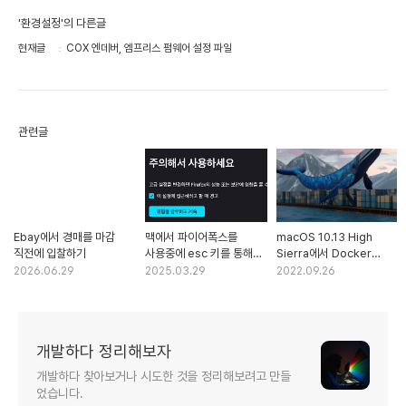
'환경설정'의 다른글
현재글
COX 엔데버, 엠프리스 펌웨어 설정 파일
관련글
Ebay에서 경매를 마감
맥에서 파이어폭스를
macOS 10.13 High
직전에 입찰하기
사용중에 esc 키를 통해
Sierra에서 Docker
전체화면에서 빠져나가는
Desktop을 쓰는 법
2026.06.29
2025.03.29
2022.09.26
것을 해결하기
개발하다 정리해보자
개발하다 찾아보거나 시도한 것을 정리해보려고 만들
었습니다.