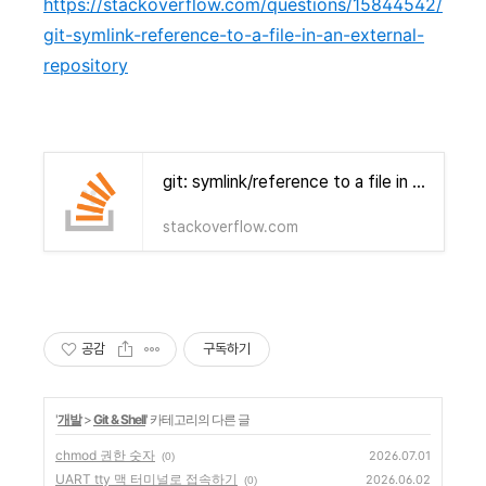
https://stackoverflow.com/questions/15844542/
git-symlink-reference-to-a-file-in-an-external-
repository
git: symlink/reference to a file in an external repository
stackoverflow.com
공감
구독하기
'
개발
>
Git & Shell
' 카테고리의 다른 글
chmod 권한 숫자
2026.07.01
(0)
UART tty 맥 터미널로 접속하기
2026.06.02
(0)